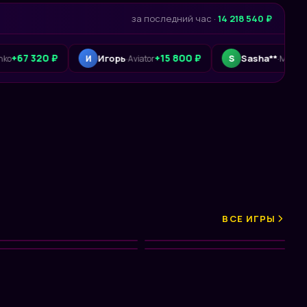
за последний час ·
14 218 540 ₽
20 ₽
+15 800 ₽
+42 000 
Игорь
Sasha**
И
·
Aviator
S
·
Mines
ВСЕ ИГРЫ
Divine Divas
Dreamshock
TOP
Big Win x25
Fab Farm
PLAY’N GO
NETENT
NETENT
PLAY’N GO