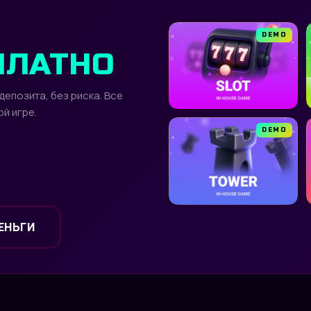
DEMO
ПЛАТНО
A
 депозита, без риска. Все
й игре.
DEMO
ЕНЬГИ