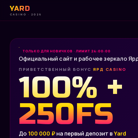
YARD
CASINO · 2026
ТОЛЬКО ДЛЯ НОВИЧКОВ · ЛИМИТ 24:00:00
Официальный сайт и рабочее зеркало Ярд 
ПРИВЕТСТВЕННЫЙ БОНУС
ЯРД CASINO
100% +
250FS
До
100 000 ₽
на первый депозит в
Yard