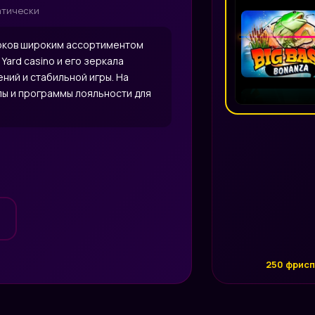
атически
роков широким ассортиментом
ard casino и его зеркала
ний и стабильной игры. На
лы и программы лояльности для
250 фрис