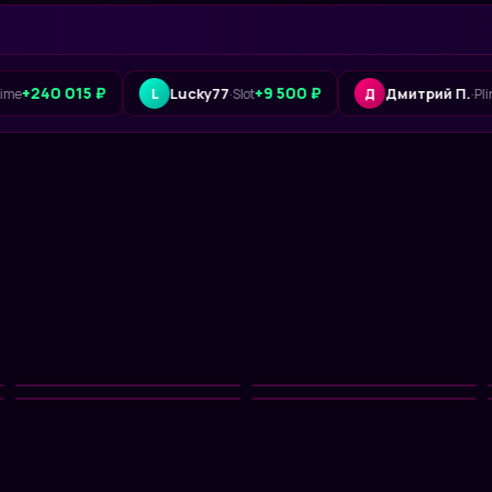
015 ₽
+9 500 ₽
+67 3
Lucky77
Дмитрий П.
L
·
Slot
Д
·
Plinko
Diamond of Jungle
Aztec Clusters
NEW
Fruit Machine
Capymania Yellow
HOT
NETENT
PRAGMATIC PLAY
MICROGAMING
PRAGMATIC PLAY