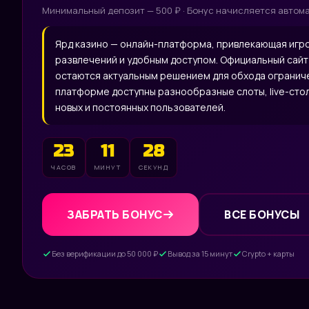
Минимальный депозит — 500 ₽ · Бонус начисляется автом
Ярд казино — онлайн-платформа, привлекающая иг
развлечений и удобным доступом. Официальный сайт Y
остаются актуальным решением для обхода ограниче
платформе доступны разнообразные слоты, live-сто
новых и постоянных пользователей.
23
11
26
ЧАСОВ
МИНУТ
СЕКУНД
ЗАБРАТЬ БОНУС
ВСЕ БОНУСЫ
Без верификации до 50 000 ₽
Вывод за 15 минут
Crypto + карты