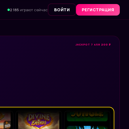
ВОЙТИ
РЕГИСТРАЦИЯ
2 185
играют сейчас
JACKPOT 7 458 200 ₽