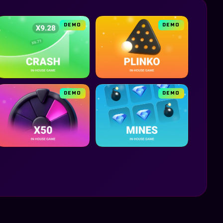
DEMO
DEMO
R
DEMO
DEMO